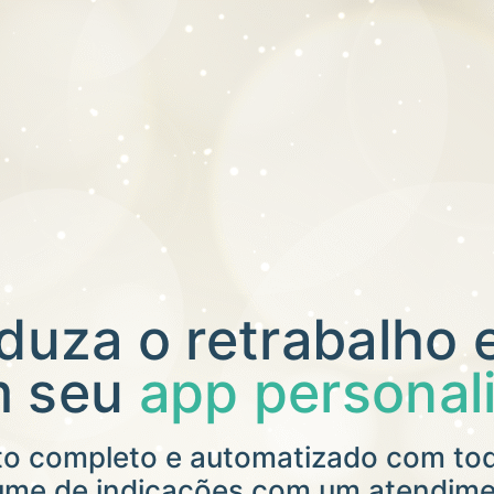
duza o retrabalho e
m seu
app personal
 completo e automatizado com todo
lume de indicações com um atendim