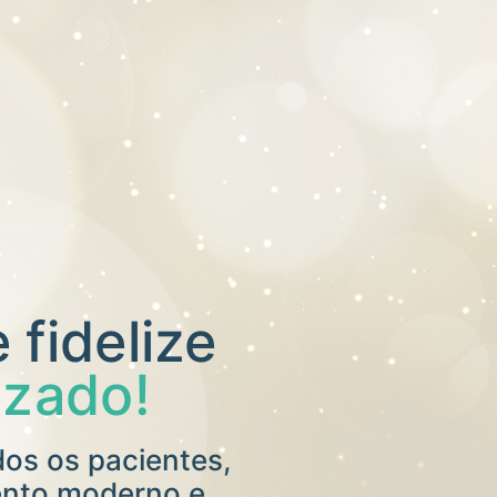
 fidelize
izado!
s os pacientes,
ento moderno e