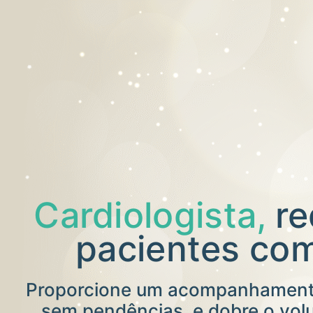
Cardiologista,
re
pacientes co
Proporcione um acompanhamento
sem pendências, e dobre o vo