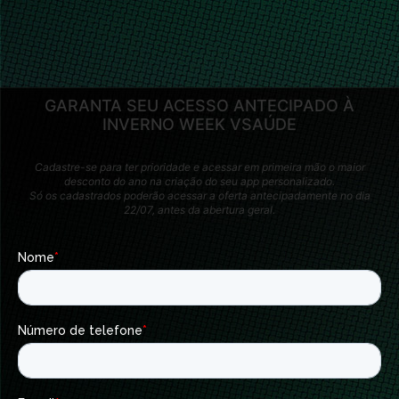
GARANTA SEU ACESSO ANTECIPADO À
INVERNO WEEK VSAÚDE
Cadastre-se para ter prioridade e acessar em primeira mão o maior
desconto do ano na criação do seu app personalizado.
Só os cadastrados poderão acessar a oferta antecipadamente no dia
22/07, antes da abertura geral.