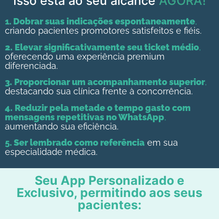
Isso está ao seu alcance
AGORA!
1.
Dobrar suas indicações espontaneamente
,
criando pacientes promotores satisfeitos e fiéis.
2.
Elevar significativamente seu ticket médio
,
oferecendo uma experiência premium
diferenciada.
3.
Proporcionar um acompanhamento superior
,
destacando sua clínica frente à concorrência.
4.
Reduzir pela metade o tempo gasto com
mensagens repetitivas no WhatsApp
,
aumentando sua eficiência.
5.
Ser lembrado como referência
em sua
especialidade médica.
Seu App Personalizado e
Exclusivo, permitindo aos seus
pacientes: