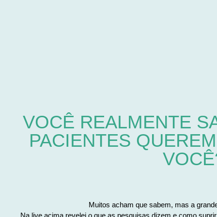
VOCÊ REALMENTE SA
PACIENTES QUEREM
VOCÊ
Muitos acham que sabem, mas a grande
Na live acima revelei o que as pesquisas dizem e como suprir