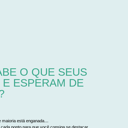
BE O QUE SEUS
 E ESPERAM DE
?
 maioria está enganada…
 cada ponto para que você consiga se destacar.