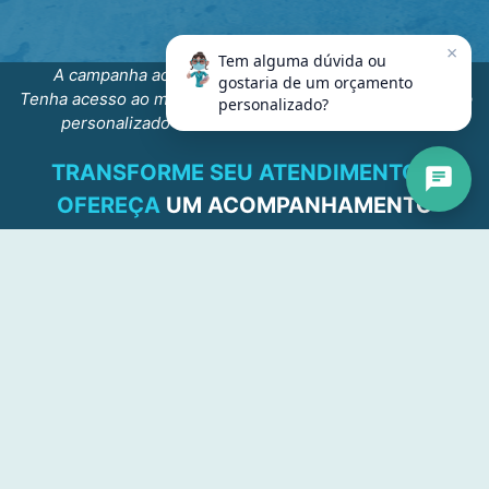
×
Tem alguma dúvida ou
A campanha acontecerá do dia 22/07 ao dia 26/07.
gostaria de um orçamento
Tenha acesso ao melhor desconto do ano, para criar o App
personalizado?
personalizado de seu consultório e se destacar!
TRANSFORME SEU ATENDIMENTO E
OFEREÇA
UM ACOMPANHAMENTO
PREMIUM PARA SUAS GESTANTES
COM O
SEU APP PERSONALIZADO.