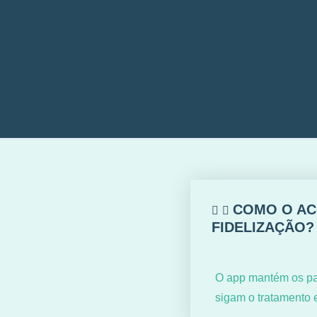
COMO O AC
FIDELIZAÇÃO?
O app mantém os pa
sigam o tratamento 