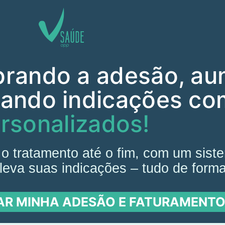
brando a adesão, a
hando indicações c
rsonalizados!
o tratamento até o fim, com um sis
eleva suas indicações – tudo de form
R MINHA ADESÃO E FATURAMENTO