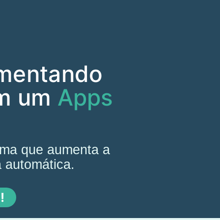
umentando
om um
Apps
tema que aumenta a
a automática.
!