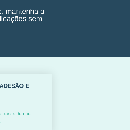
, mantenha a
ndicações sem
ADESÃO E
 chance de que
.