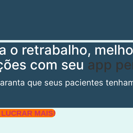
 o retrabalho, melho
ações com seu
app per
ranta que seus pacientes tenham 
 LUCRAR MAIS!