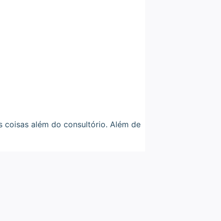
s coisas além do consultório. Além de
“Ter o aplicat