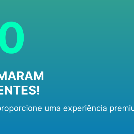
00
RMARAM
ENTES!
roporcione uma experiência premi