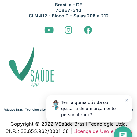
Brasília - DF
70867-540
CLN 412 - Bloco D - Salas 208 a 212
×
Tem alguma dúvida ou
gostaria de um orçamento
VSaúde Brasil Tecnologia Ltda. CNPJ: 33.655.962/0001-38 | Termos de Uso | Termos de
Tratamento de Dados
personalizado?
Copyright © 2022 VSaúde Brasil Tecnologia Ltda.
CNPJ: 33.655.962/0001-38 |
Licença de Uso e Termos