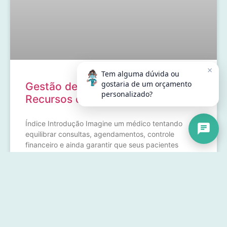
×
Tem alguma dúvida ou
gostaria de um orçamento
Gestão de Clínicas: Principais
personalizado?
Recursos de um Sistema Online
Índice Introdução Imagine um médico tentando
equilibrar consultas, agendamentos, controle
financeiro e ainda garantir que seus pacientes
recebam o melhor atendimento possível. Parece uma
maratona, não é mesmo? Afinal, como melhorar a
gestão de clínicas? Adotar um sistema online envolve
CONFERIR