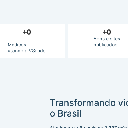
+
0
+
0
Apps e sites
Médicos
publicados
usando a VSaúde
Transformando vi
o Brasil
Atualmente, são mais de 2.397 médi