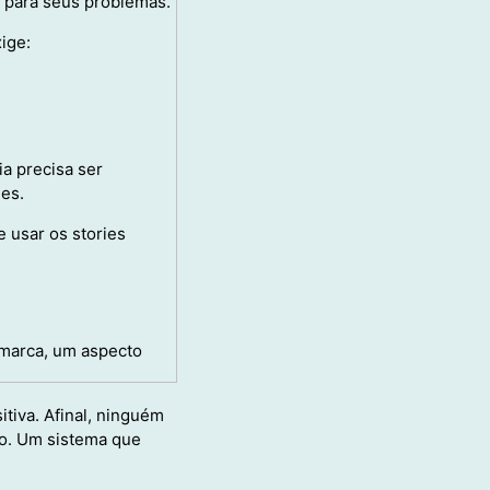
l para seus problemas.
ige:
ia precisa ser
es.
e usar os stories
 marca, um aspecto
tiva. Afinal, ninguém
to. Um sistema que