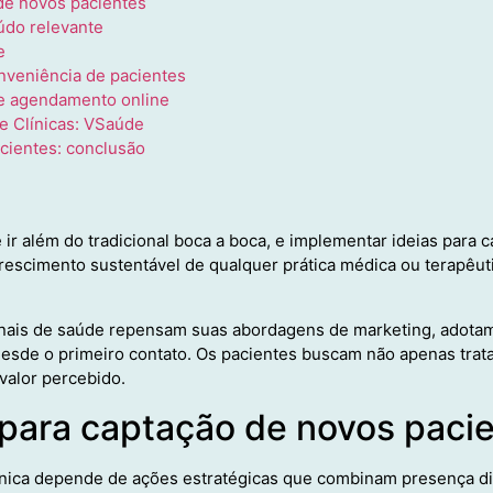
de novos pacientes
údo relevante
e
nveniência de pacientes
e agendamento online
e Clínicas: VSaúde
acientes: conclusão
e ir além do tradicional boca a boca, e implementar ideias para
crescimento sustentável de qualquer prática médica ou terapêut
ais de saúde repensam suas abordagens de marketing, adotam 
desde o primeiro contato. Os pacientes buscam não apenas trat
alor percebido.
 para captação de novos paci
ínica depende de ações estratégicas que combinam presença di