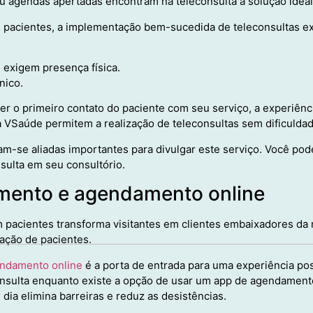
u agendas apertadas encontram na teleconsulta a solução idea
s pacientes, a implementação bem-sucedida de teleconsultas ex
 exigem presença física.
nico.
er o primeiro contato do paciente com seu serviço, a experiênc
VSaúde permitem a realização de teleconsultas sem dificuldad
am-se aliadas importantes para divulgar este serviço. Você pod
ulta em seu consultório.
amento e agendamento online
m pacientes transforma visitantes em clientes embaixadores da
tação de pacientes.
ndamento online
é a porta de entrada para uma experiência posi
consulta enquanto existe a opção de usar um app de agendamen
dia elimina barreiras e reduz as desistências.