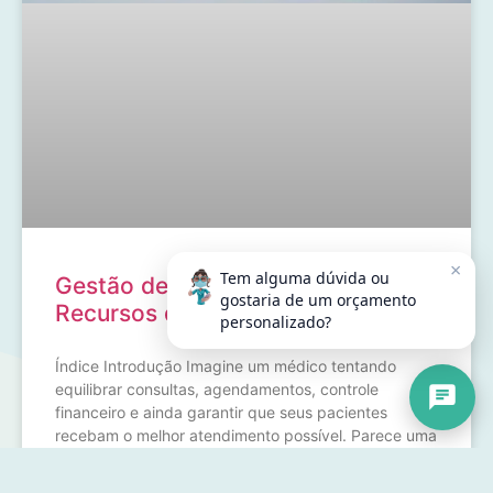
×
Tem alguma dúvida ou
Gestão de Clínicas: Principais
gostaria de um orçamento
Recursos de um Sistema Online
personalizado?
Índice Introdução Imagine um médico tentando
equilibrar consultas, agendamentos, controle
financeiro e ainda garantir que seus pacientes
recebam o melhor atendimento possível. Parece uma
maratona, não é mesmo? Afinal, como melhorar a
gestão de clínicas? Adotar um sistema online envolve