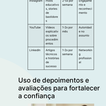
Instagram
Posts
2-5x por
Engajame
educativo
semana
nto e
s, stories
reconheci
de
mento
bastidore
s
YouTube
Vídeos
1-2x por
Autoridad
explicativ
mês
e no
os sobre
assunto
procedim
entos
LinkedIn
Artigos
1-2x por
Networkin
técnicos
semana
g
e histórias
profission
de
al
sucesso
Uso de depoimentos e
avaliações para fortalecer
a confiança