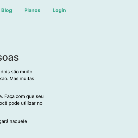
Blog
Planos
Login
soas
 dois são muito
xão. Mas muitas
de. Faça com que seu
ocê pode utilizar no
egará naquele