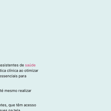
assistentes de
saúde
ca clínica ao otimizar
essenciais para
até mesmo realizar
entes, que têm acesso
ues na tela.