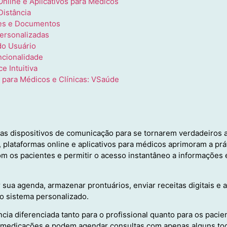
nline e Aplicativos para Médicos
Distância
ões e Documentos
ersonalizadas
do Usuário
ncionalidade
e Intuitiva
 para Médicos e Clínicas: VSaúde
s dispositivos de comunicação para se tornarem verdadeiros 
 plataformas online e aplicativos para médicos aprimoram a práti
 os pacientes e permitir o acesso instantâneo a informações 
sua agenda, armazenar prontuários, enviar receitas digitais e 
co sistema personalizado.
cia diferenciada tanto para o profissional quanto para os paci
e medicações e podem agendar consultas com apenas alguns toq