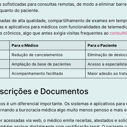
sofisticadas para consultas remotas, de modo a eliminar barre
 quanto do paciente.
adas de alta qualidade, compartilhamento de exames em tempo
mas e aplicativos para médicos com funcionalidades de telemed
 crônicos, algo que antes exigia visitas frequentes ao
consu
l
tó
Para o Médico
Para o Paciente
Redução de cancelamentos
Eliminação de deslo
Ampliação da base de pacientes
Acesso a especialista
Acompanhamento facilitado
Maior adesão ao tra
escrições e Documentos
os é um diferencial importante. Os sistemas e aplicativos par
ornando a burocracia médica algo muito menos penoso e mais ef
 acessadas via web, o médico emite receitas, atestados e sol
mbém assinar digitalmente com certificação legal. O paciente 