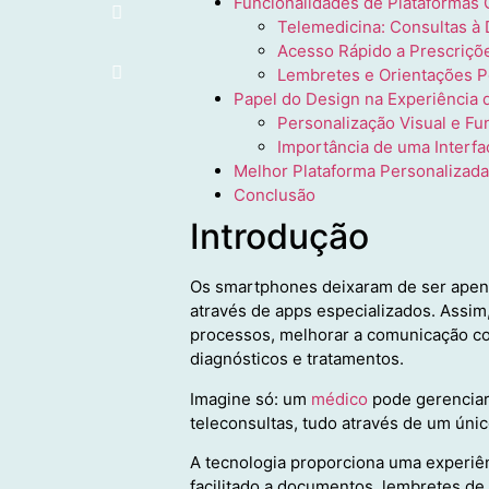
Funcionalidades de Plataformas O
Telemedicina: Consultas à 
Acesso Rápido a Prescriç
Lembretes e Orientações P
Papel do Design na Experiência 
Personalização Visual e Fu
Importância de uma Interfac
Melhor Plataforma Personalizada
Conclusão
Introdução
Os smartphones deixaram de ser apena
através de apps especializados. Assim,
processos, melhorar a comunicação com
diagnósticos e tratamentos.
Imagine só: um
médico
pode gerenciar 
teleconsultas, tudo através de um úni
A tecnologia proporciona uma experiên
facilitado a documentos, lembretes d