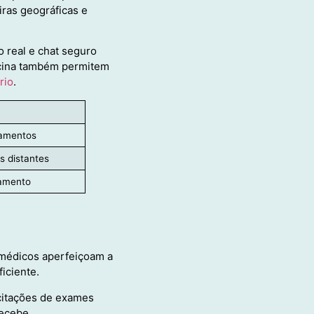
iras geográficas e
 real e chat seguro
icina também permitem
rio
.
camentos
s distantes
tamento
a médicos aperfeiçoam a
iciente.
icitações de exames
recebe